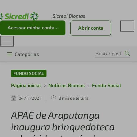
Acesse sicredi.com.br
Sicredi Biomas
Acessar minha conta
Abrir conta
Categorias
FUNDO SOCIAL
Página inicial
Notícias Biomas
Fundo Social
04/11/2021
3 min de leitura
APAE de Araputanga
inaugura brinquedoteca