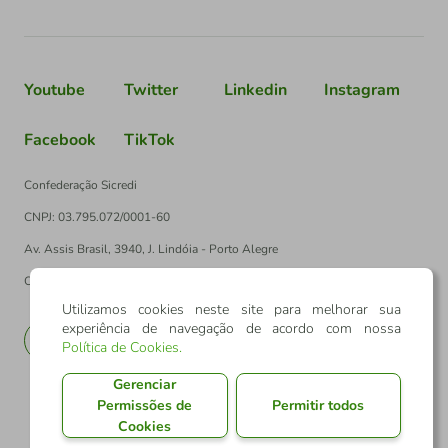
Youtube
Twitter
Linkedin
Instagram
Facebook
TikTok
Confederação Sicredi
CNPJ: 03.795.072/0001-60
Av. Assis Brasil, 3940, J. Lindóia - Porto Alegre
CEP: 91010-003
Utilizamos cookies neste site para melhorar sua
experiência de navegação de acordo com nossa
PT
EN
Política de Cookies
.
Gerenciar
Permissões de
Permitir todos
Cookies