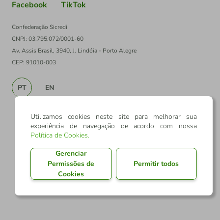
Facebook
TikTok
Confederação Sicredi
CNPJ: 03.795.072/0001-60
Av. Assis Brasil, 3940, J. Lindóia - Porto Alegre
CEP: 91010-003
PT
EN
Utilizamos cookies neste site para melhorar sua
experiência de navegação de acordo com nossa
Política de Cookies
.
Gerenciar
Permissões de
Permitir todos
Cookies