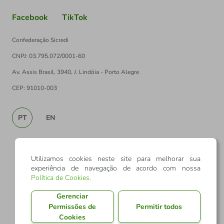
Facebook
TikTok
Confederação Sicredi
CNPJ: 03.795.072/0001-60
Av. Assis Brasil, 3940, J. Lindóia - Porto Alegre
CEP: 91010-003
PT
EN
Utilizamos cookies neste site para melhorar sua
experiência de navegação de acordo com nossa
Política de Cookies
.
Gerenciar
Permissões de
Permitir todos
Cookies