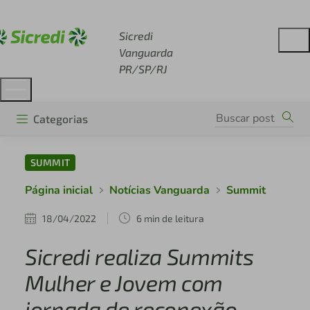
Acesse sicredi.com.br
Sicredi
Vanguarda
PR/SP/RJ
Categorias
SUMMIT
Página inicial
Notícias Vanguarda
Summit
18/04/2022
6 min de leitura
Sicredi realiza Summits
Mulher e Jovem com
jornada de reconexão