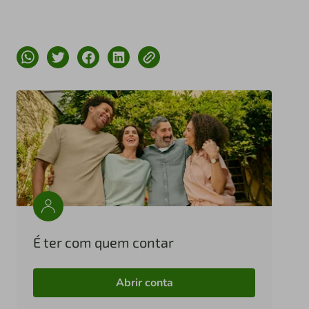
É ter com quem contar
Abrir conta