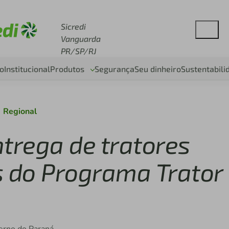
se sicredi.com.br
Sicredi
Vanguarda
PR/SP/RJ
o
Institucional
Produtos
Segurança
Seu dinheiro
Sustentabili
Regional
ntrega de tratores
s do Programa Trator