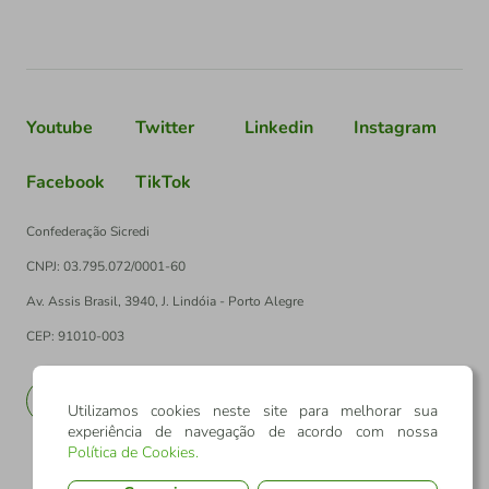
Youtube
Twitter
Linkedin
Instagram
Facebook
TikTok
Confederação Sicredi
CNPJ: 03.795.072/0001-60
Av. Assis Brasil, 3940, J. Lindóia - Porto Alegre
CEP: 91010-003
PT
EN
Utilizamos cookies neste site para melhorar sua
experiência de navegação de acordo com nossa
Política de Cookies
.