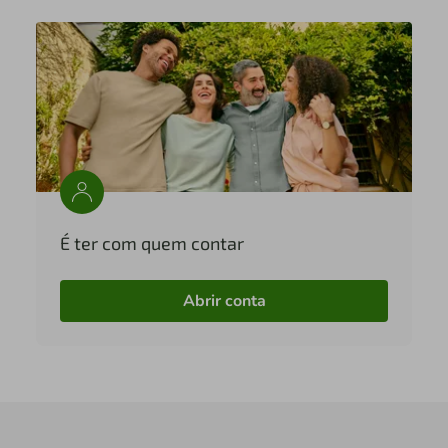
É ter com quem contar
Abrir conta