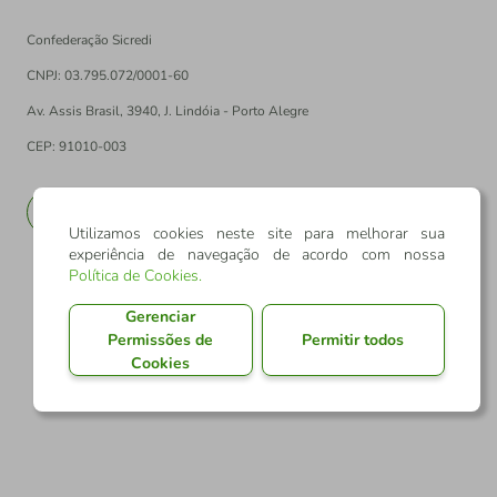
Confederação Sicredi
CNPJ: 03.795.072/0001-60
Av. Assis Brasil, 3940, J. Lindóia - Porto Alegre
CEP: 91010-003
PT
EN
Utilizamos cookies neste site para melhorar sua
experiência de navegação de acordo com nossa
Política de Cookies
.
Gerenciar
Permissões de
Permitir todos
Cookies