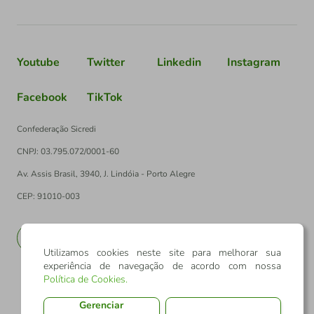
Youtube
Twitter
Linkedin
Instagram
Facebook
TikTok
Confederação Sicredi
CNPJ: 03.795.072/0001-60
Av. Assis Brasil, 3940, J. Lindóia - Porto Alegre
CEP: 91010-003
PT
EN
Utilizamos cookies neste site para melhorar sua
experiência de navegação de acordo com nossa
Política de Cookies
.
Gerenciar