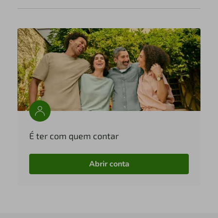
É ter com quem contar
Abrir conta