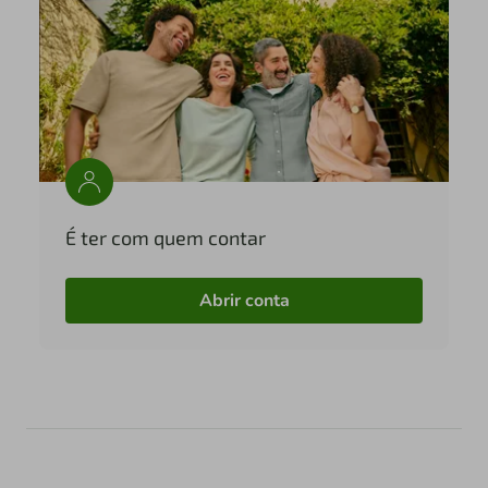
É ter com quem contar
Abrir conta