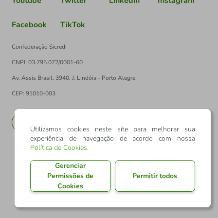
Youtube
Twitter
Linkedin
Instagram
Facebook
TikTok
Confederação Sicredi
CNPJ: 03.795.072/0001-60
Av. Assis Brasil, 3940, J. Lindóia - Porto Alegre
CEP: 91010-003
PT
EN
Utilizamos cookies neste site para melhorar sua
experiência de navegação de acordo com nossa
Política de Cookies
.
Gerenciar
Permissões de
Permitir todos
Cookies