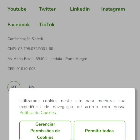
Youtube
Twitter
Linkedin
Instagram
Facebook
TikTok
Confederação Sicredi
CNPJ: 03.795.072/0001-60
Av. Assis Brasil, 3940, J. Lindóia - Porto Alegre
CEP: 91010-003
PT
EN
Utilizamos cookies neste site para melhorar sua
experiência de navegação de acordo com nossa
Política de Cookies
.
Gerenciar
Permissões de
Permitir todos
Cookies