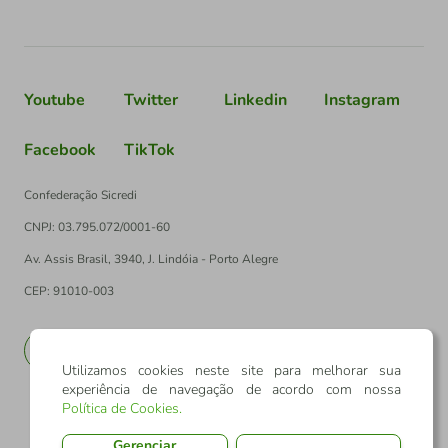
Youtube
Twitter
Linkedin
Instagram
Facebook
TikTok
Confederação Sicredi
CNPJ: 03.795.072/0001-60
Av. Assis Brasil, 3940, J. Lindóia - Porto Alegre
CEP: 91010-003
PT
EN
Utilizamos cookies neste site para melhorar sua
experiência de navegação de acordo com nossa
Política de Cookies
.
Gerenciar