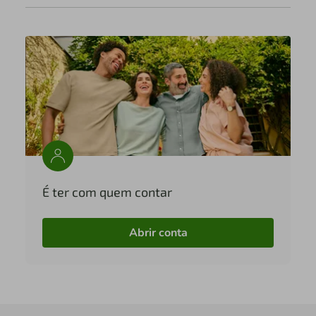
É ter com quem contar
Abrir conta