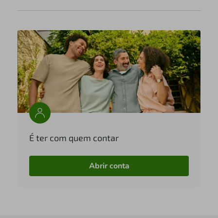
É ter com quem contar
Abrir conta