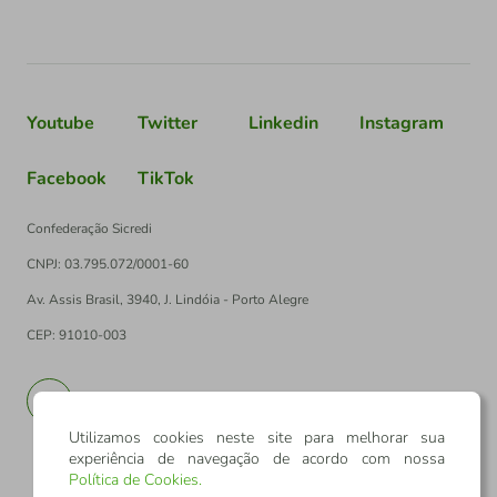
Youtube
Twitter
Linkedin
Instagram
Facebook
TikTok
Confederação Sicredi
CNPJ: 03.795.072/0001-60
Av. Assis Brasil, 3940, J. Lindóia - Porto Alegre
CEP: 91010-003
PT
EN
Utilizamos cookies neste site para melhorar sua
experiência de navegação de acordo com nossa
Política de Cookies
.