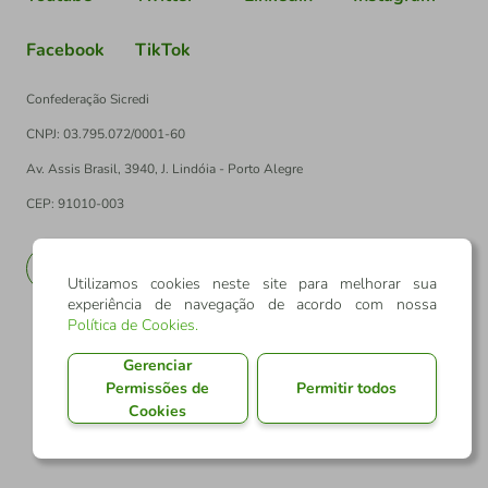
Facebook
TikTok
Confederação Sicredi
CNPJ: 03.795.072/0001-60
Av. Assis Brasil, 3940, J. Lindóia - Porto Alegre
CEP: 91010-003
PT
EN
Utilizamos cookies neste site para melhorar sua
experiência de navegação de acordo com nossa
Política de Cookies
.
Gerenciar
Permissões de
Permitir todos
Cookies