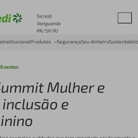
se sicredi.com.br
Sicredi
Vanguarda
PR/SP/RJ
o
Institucional
Produtos
Segurança
Seu dinheiro
Sustentabili
Eventos
 Summit Mulher e
 inclusão e
inino