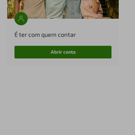
É ter com quem contar
Abrir conta