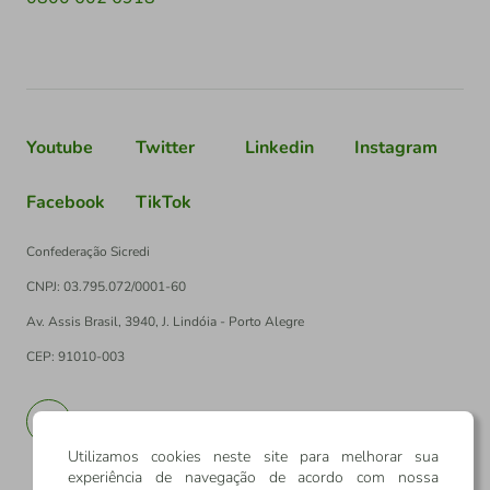
Youtube
Twitter
Linkedin
Instagram
Facebook
TikTok
Confederação Sicredi
CNPJ: 03.795.072/0001-60
Av. Assis Brasil, 3940, J. Lindóia - Porto Alegre
CEP: 91010-003
PT
EN
Utilizamos cookies neste site para melhorar sua
experiência de navegação de acordo com nossa