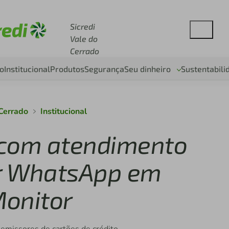
cesse sicredi.com.br
Sicredi
Vale do
Cerrado
o
Institucional
Produtos
Segurança
Seu dinheiro
Sustentabili
 Cerrado
Institucional
o com atendimento
r WhatsApp em
Monitor