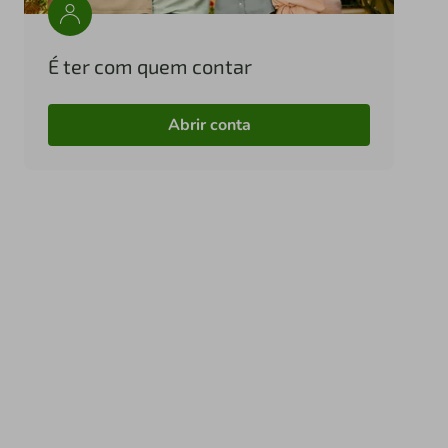
É ter com quem contar
Abrir conta