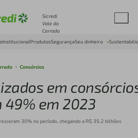
cesse sicredi.com.br
Sicredi
Vale do
Cerrado
o
Institucional
Produtos
Segurança
Seu dinheiro
Sustentabili
errado
Consórsios
lizados em consórcio
em 49% em 2023
 cresceram 30% no período, chegando a R$ 35,2 bilhões