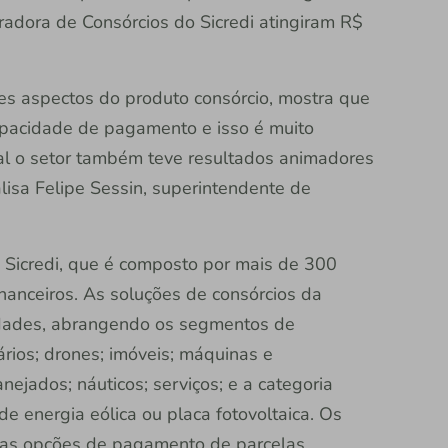
tradora de Consórcios do Sicredi atingiram R$
es aspectos do produto consórcio, mostra que
apacidade de pagamento e isso é muito
al o setor também teve resultados animadores
lisa Felipe Sessin, superintendente de
o Sicredi, que é composto por mais de 300
inanceiros. As soluções de consórcios da
sidades, abrangendo os segmentos de
tários; drones; imóveis; máquinas e
ejados; náuticos; serviços; e a categoria
e energia eólica ou placa fotovoltaica. Os
a as opções de pagamento de parcelas