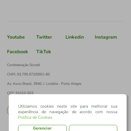
Youtube
Twitter
Linkedin
Instagram
Facebook
TikTok
Confederação Sicredi
CNPJ: 03.795.072/0001-60
Av. Assis Brasil, 3940, J. Lindóia - Porto Alegre
CEP: 91010-003
Utilizamos cookies neste site para melhorar sua
PT
EN
experiência de navegação de acordo com nossa
Política de Cookies
.
Gerenciar