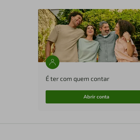
É ter com quem contar
Abrir conta