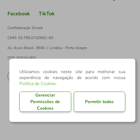
Facebook
TikTok
Confederação Sicredi
CNPJ: 03.795.072/0001-60
Av. Assis Brasil, 3940, J. Lindóia - Porto Alegre
CEP: 91010-003
Utilizamos cookies neste site para melhorar sua
PT
EN
experiência de navegação de acordo com nossa
Política de Cookies
.
Gerenciar
Permissões de
Permitir todos
Cookies