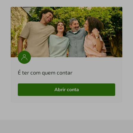
É ter com quem contar
Abrir conta