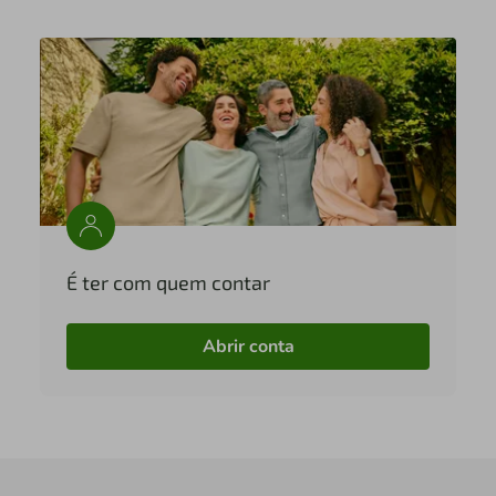
É ter com quem contar
Abrir conta