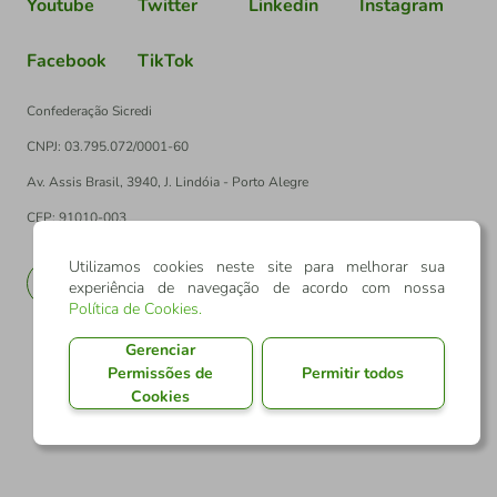
Youtube
Twitter
Linkedin
Instagram
Facebook
TikTok
Confederação Sicredi
CNPJ: 03.795.072/0001-60
Av. Assis Brasil, 3940, J. Lindóia - Porto Alegre
CEP: 91010-003
Utilizamos cookies neste site para melhorar sua
PT
EN
experiência de navegação de acordo com nossa
Política de Cookies
.
Gerenciar
Permissões de
Permitir todos
Cookies