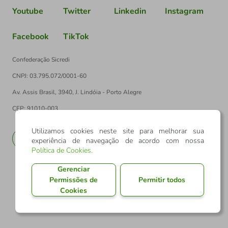
Youtube
Twitter
Linkedin
Instagram
Facebook
TikTok
Confederação Sicredi
CNPJ: 03.795.072/0001-60
Av. Assis Brasil, 3940, J. Lindóia - Porto Alegre
CEP: 91010-003
Utilizamos cookies neste site para melhorar sua
PT
EN
experiência de navegação de acordo com nossa
Política de Cookies
.
Gerenciar
Permissões de
Permitir todos
Cookies