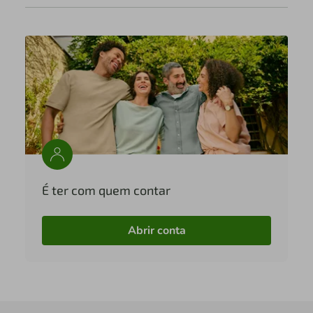
É ter com quem contar
Abrir conta