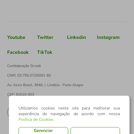
Youtube
Twitter
Linkedin
Instagram
Facebook
TikTok
Confederação Sicredi
CNPJ: 03.795.072/0001-60
Av. Assis Brasil, 3940, J. Lindóia - Porto Alegre
CEP: 91010-003
Utilizamos cookies neste site para melhorar sua
PT
EN
experiência de navegação de acordo com nossa
Política de Cookies
.
Gerenciar