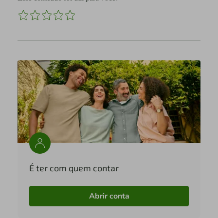
É ter com quem contar
Abrir conta