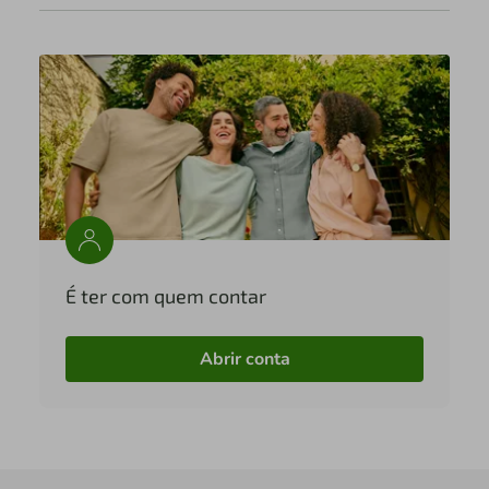
É ter com quem contar
Abrir conta