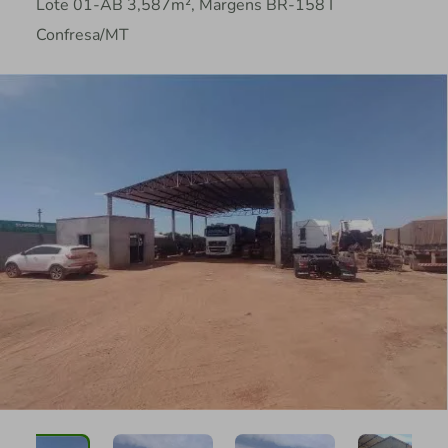
Lote 01-AB 3,587m², Margens BR-158 I
Confresa/MT