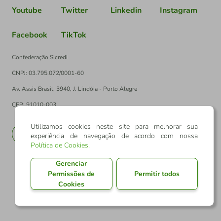
Youtube
Twitter
Linkedin
Instagram
Facebook
TikTok
Confederação Sicredi
CNPJ: 03.795.072/0001-60
Av. Assis Brasil, 3940, J. Lindóia - Porto Alegre
CEP: 91010-003
Utilizamos cookies neste site para melhorar sua
PT
EN
experiência de navegação de acordo com nossa
Política de Cookies
.
Gerenciar
Permissões de
Permitir todos
Cookies