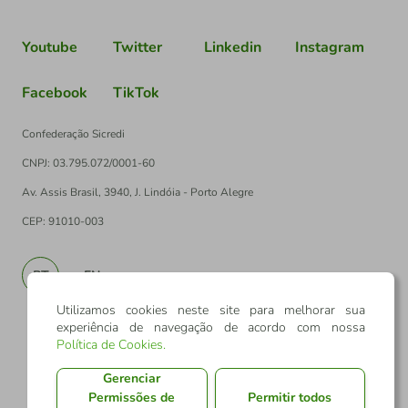
Youtube
Twitter
Linkedin
Instagram
Facebook
TikTok
Confederação Sicredi
CNPJ: 03.795.072/0001-60
Av. Assis Brasil, 3940, J. Lindóia - Porto Alegre
CEP: 91010-003
PT
EN
Utilizamos cookies neste site para melhorar sua
experiência de navegação de acordo com nossa
Política de Cookies
.
Gerenciar
Permissões de
Permitir todos