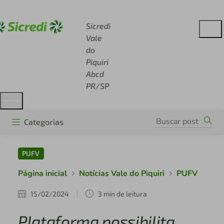
Acesse sicredi.com.br
Sicredi
Vale
do
Piquiri
Abcd
PR/SP
Categorias
PUFV
Página inicial
Notícias Vale do Piquiri
PUFV
15/02/2024
3 min de leitura
Plataforma possibilita