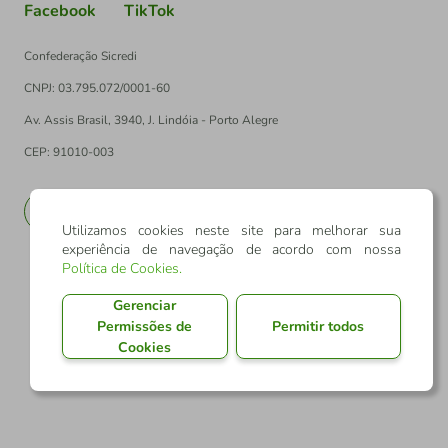
Facebook
TikTok
Confederação Sicredi
CNPJ: 03.795.072/0001-60
Av. Assis Brasil, 3940, J. Lindóia - Porto Alegre
CEP: 91010-003
PT
EN
Utilizamos cookies neste site para melhorar sua
experiência de navegação de acordo com nossa
Política de Cookies
.
Gerenciar
Permissões de
Permitir todos
Cookies