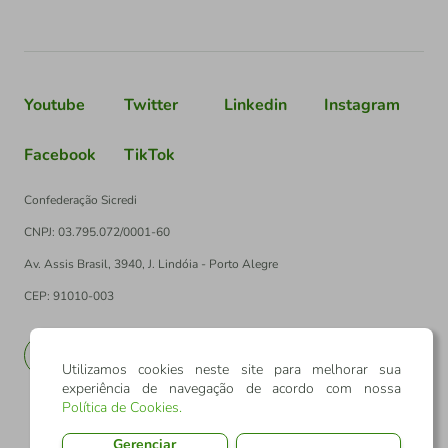
Youtube
Twitter
Linkedin
Instagram
Facebook
TikTok
Confederação Sicredi
CNPJ: 03.795.072/0001-60
Av. Assis Brasil, 3940, J. Lindóia - Porto Alegre
CEP: 91010-003
PT
EN
Utilizamos cookies neste site para melhorar sua
experiência de navegação de acordo com nossa
Política de Cookies
.
Gerenciar