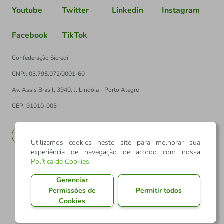
Youtube
Twitter
Linkedin
Instagram
Facebook
TikTok
Confederação Sicredi
CNPJ: 03.795.072/0001-60
Av. Assis Brasil, 3940, J. Lindóia - Porto Alegre
CEP: 91010-003
PT
EN
Utilizamos cookies neste site para melhorar sua
experiência de navegação de acordo com nossa
Política de Cookies
.
Gerenciar
Permissões de
Permitir todos
Cookies