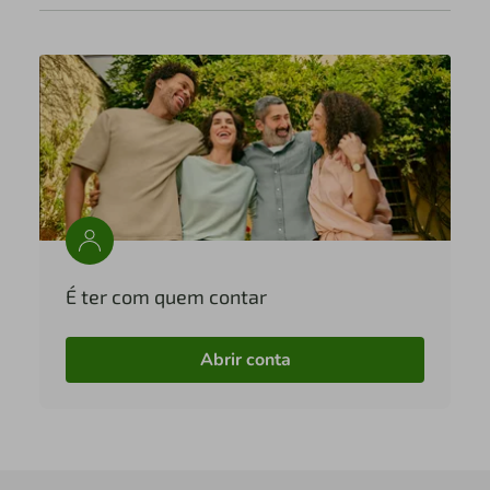
É ter com quem contar
Abrir conta