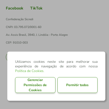
Facebook
TikTok
Confederação Sicredi
CNPJ: 03.795.072/0001-60
Av. Assis Brasil, 3940, J. Lindóia - Porto Alegre
CEP: 91010-003
PT
EN
Utilizamos cookies neste site para melhorar sua
experiência de navegação de acordo com nossa
Política de Cookies
.
Gerenciar
Permissões de
Permitir todos
Cookies