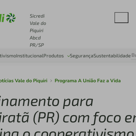
 sicredi.com.br
Sicredi
Vale do
Piquiri
Abcd
PR/SP
tivismo
Institucional
Produtos
Segurança
Sustentabilidade
tícias Vale do Piquiri
Programa A União Faz a Vida
reinamento para
iratã (PR) com foco 
ina o cooperativismo