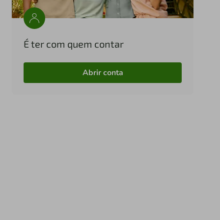
É ter com quem contar
Abrir conta