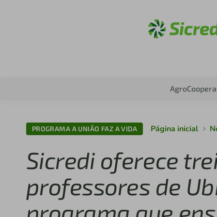
Acesse
Agro
Coopera
Página inicial
No
PROGRAMA A UNIÃO FAZ A VIDA
Sicredi oferece t
professores de Ub
programa que ens