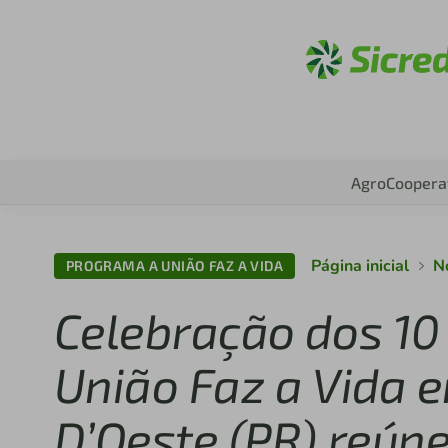
Acesse
Agro
Coopera
Página inicial
No
PROGRAMA A UNIÃO FAZ A VIDA
Celebração dos 10
União Faz a Vida 
D’Oeste (PR) reún