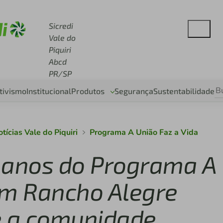
 sicredi.com.br
Sicredi
Vale do
Piquiri
Abcd
PR/SP
tivismo
Institucional
Produtos
Segurança
Sustentabilidade
tícias Vale do Piquiri
Programa A União Faz a Vida
 anos do Programa A
em Rancho Alegre
e a comunidade