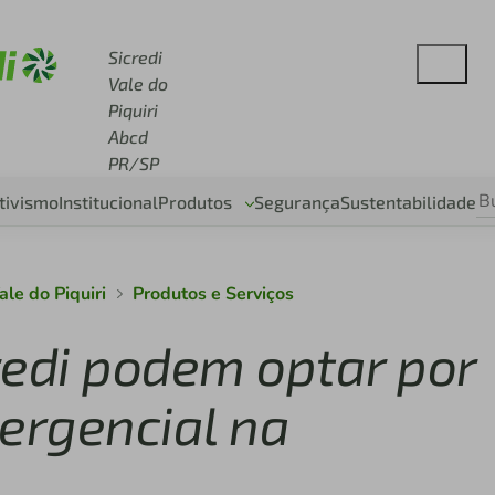
 sicredi.com.br
Sicredi
Vale do
Piquiri
Abcd
PR/SP
tivismo
Institucional
Produtos
Segurança
Sustentabilidade
ale do Piquiri
Produtos e Serviços
redi podem optar por
ergencial na