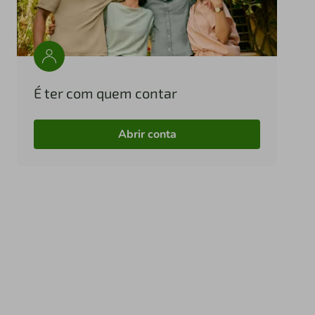
É ter com quem contar
Abrir conta