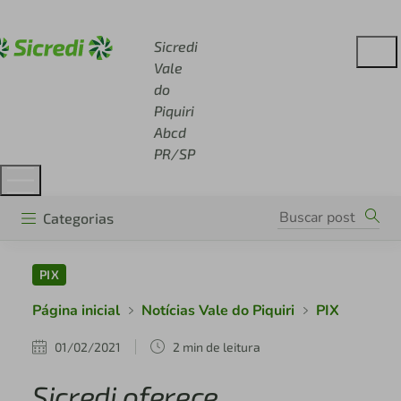
Acesse sicredi.com.br
Sicredi
Vale
do
Piquiri
Abcd
PR/SP
Categorias
PIX
Página inicial
Notícias Vale do Piquiri
PIX
01/02/2021
2 min de leitura
Sicredi oferece