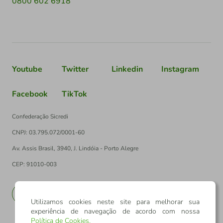
0800 602 6918
Youtube
Twitter
Linkedin
Instagram
Facebook
TikTok
Confederação Sicredi
CNPJ: 03.795.072/0001-60
Av. Assis Brasil, 3940, J. Lindóia - Porto Alegre
CEP: 91010-003
PT
EN
Utilizamos cookies neste site para melhorar sua
experiência de navegação de acordo com nossa
Política de Cookies
.