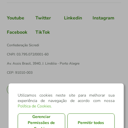
Youtube
Twitter
Linkedin
Instagram
Facebook
TikTok
Confederação Sicredi
CNPJ: 03.795.072/0001-60
Av. Assis Brasil, 3940, J. Lindóia - Porto Alegre
CEP: 91010-003
PT
EN
Utilizamos cookies neste site para melhorar sua
experiência de navegação de acordo com nossa
Política de Cookies
.
Gerenciar
Permissões de
Permitir todos