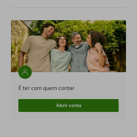
É ter com quem contar
Abrir conta