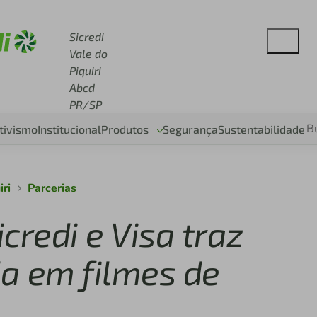
 sicredi.com.br
Sicredi
Vale do
Piquiri
Abcd
PR/SP
tivismo
Institucional
Produtos
Segurança
Sustentabilidade
iri
Parcerias
redi e Visa traz
da em filmes de