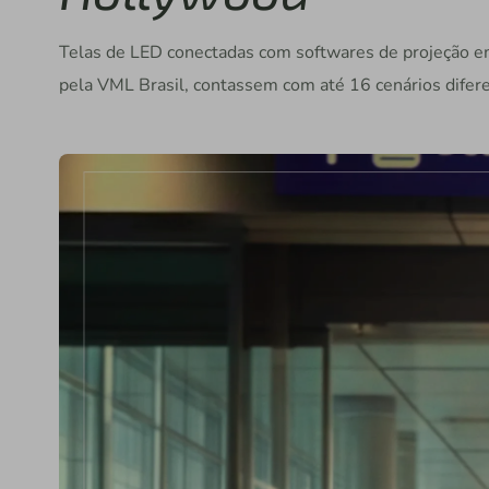
Telas de LED conectadas com softwares de projeção em 
pela VML Brasil, contassem com até 16 cenários difere