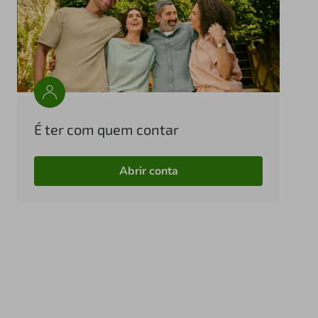
É ter com quem contar
Abrir conta