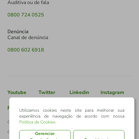
Auditiva ou de fala
0800 724 0525
Denúncia
Canal de denúncia
0800 602 6918
Youtube
Twitter
Linkedin
Instagram
Facebook
TikTok
Utilizamos cookies neste site para melhorar sua
experiência de navegação de acordo com nossa
Política de Cookies
.
Confederação Sicredi
CNPJ: 03.795.072/0001-60
Gerenciar