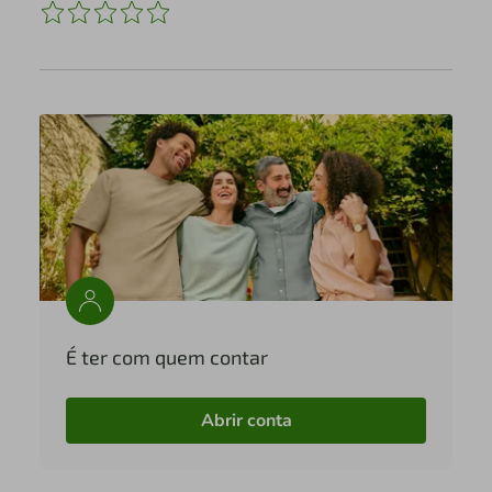
É ter com quem contar
Abrir conta