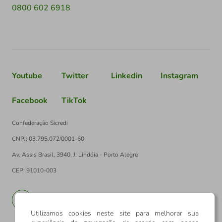
0800 602 6918
Youtube
Twitter
Linkedin
Instagram
Facebook
TikTok
Confederação Sicredi
CNPJ: 03.795.072/0001-60
Av. Assis Brasil, 3940, J. Lindóia - Porto Alegre
CEP: 91010-003
PT
EN
Utilizamos cookies neste site para melhorar sua