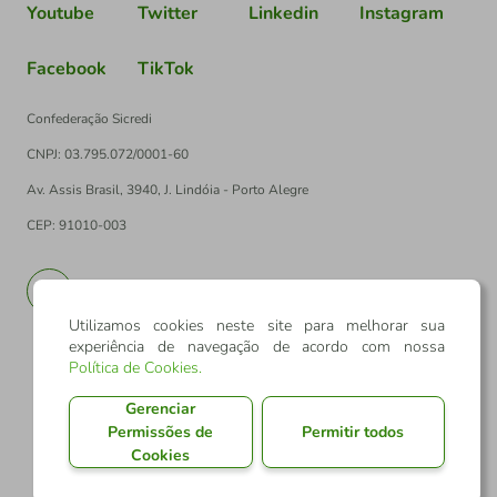
Youtube
Twitter
Linkedin
Instagram
Facebook
TikTok
Confederação Sicredi
CNPJ: 03.795.072/0001-60
Av. Assis Brasil, 3940, J. Lindóia - Porto Alegre
CEP: 91010-003
PT
EN
Utilizamos cookies neste site para melhorar sua
experiência de navegação de acordo com nossa
Política de Cookies
.
Gerenciar
Permissões de
Permitir todos
Cookies