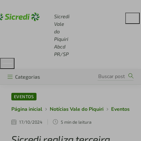
Acesse sicredi.com.br
Sicredi
Vale
do
Piquiri
Abcd
PR/SP
Categorias
EVENTOS
Página inicial
Notícias Vale do Piquiri
Eventos
17/10/2024
5 min de leitura
Sicredi realiza terceira