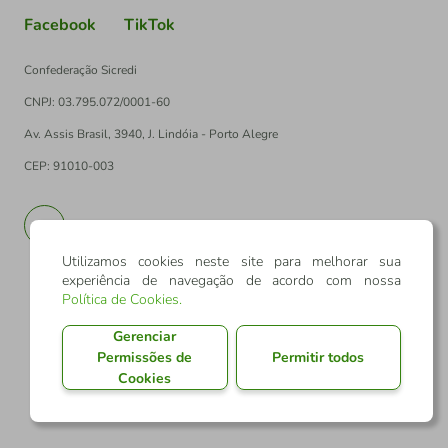
Facebook
TikTok
Confederação Sicredi
CNPJ: 03.795.072/0001-60
Av. Assis Brasil, 3940, J. Lindóia - Porto Alegre
CEP: 91010-003
PT
EN
Utilizamos cookies neste site para melhorar sua
experiência de navegação de acordo com nossa
Política de Cookies
.
Gerenciar
Permissões de
Permitir todos
Cookies