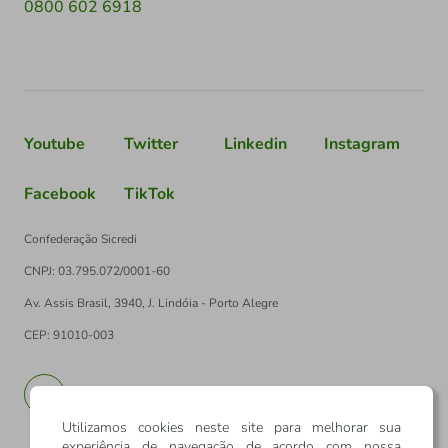
0800 602 6918
Youtube
Twitter
Linkedin
Instagram
Facebook
TikTok
Confederação Sicredi
CNPJ: 03.795.072/0001-60
Av. Assis Brasil, 3940, J. Lindóia - Porto Alegre
CEP: 91010-003
PT
EN
Utilizamos cookies neste site para melhorar sua
experiência de navegação de acordo com nossa