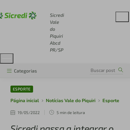
Acesse sicredi.com.br
Sicredi
Vale
do
Piquiri
Abcd
PR/SP
Categorias
ESPORTE
Página inicial
Notícias Vale do Piquiri
Esporte
19/05/2022
5 min de leitura
Sicredi passa a integrar o