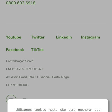
0800 602 6918
Youtube
Twitter
Linkedin
Instagram
Facebook
TikTok
Confederação Sicredi
CNPJ: 03.795.072/0001-60
Av. Assis Brasil, 3940, J. Lindóia - Porto Alegre
CEP: 91010-003
PT
EN
Utilizamos cookies neste site para melhorar sua