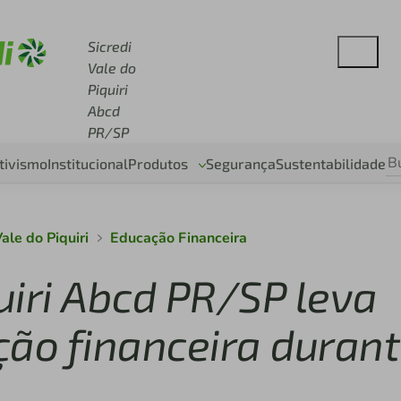
 sicredi.com.br
Sicredi
Vale do
Piquiri
Abcd
PR/SP
tivismo
Institucional
Produtos
Segurança
Sustentabilidade
ale do Piquiri
Educação Financeira
quiri Abcd PR/SP leva
ção financeira duran