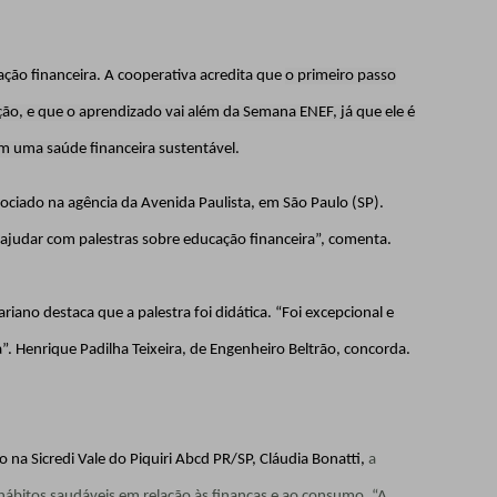
ção financeira. A cooperativa acredita que
o primeiro passo
ação, e que o aprendizado vai além da Semana ENEF, já que ele é
 uma saúde financeira sustentável.
sociado na agência da Avenida Paulista, em São Paulo (SP).
 ajudar com palestras sobre educação financeira”, comenta.
iano destaca que a palestra foi didática. “Foi excepcional e
”. Henrique Padilha Teixeira, de Engenheiro Beltrão, concorda.
na Sicredi Vale do Piquiri Abcd PR/SP, Cláudia Bonatti,
a
hábitos saudáveis em relação às finanças e ao consumo. “A