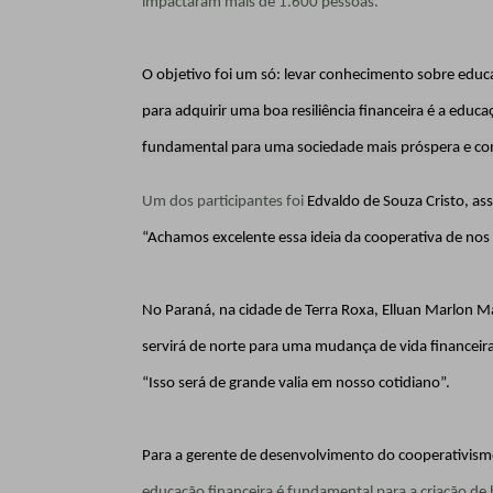
impactaram mais de 1.600 pessoas.
O objetivo foi um só: levar conhecimento sobre educa
para adquirir uma boa resiliência financeira é a educ
fundamental para uma sociedade mais próspera e com
Um dos participantes foi
Edvaldo de Souza Cristo, as
“Achamos excelente essa ideia da cooperativa de nos
No Paraná, na cidade de Terra Roxa, Elluan Marlon Mar
servirá de norte para uma mudança de vida financeira
“Isso será de grande valia em nosso cotidiano”.
Para a gerente de desenvolvimento do cooperativismo 
educação financeira é fundamental para a criação de 