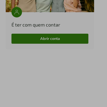
É ter com quem contar
Abrir conta