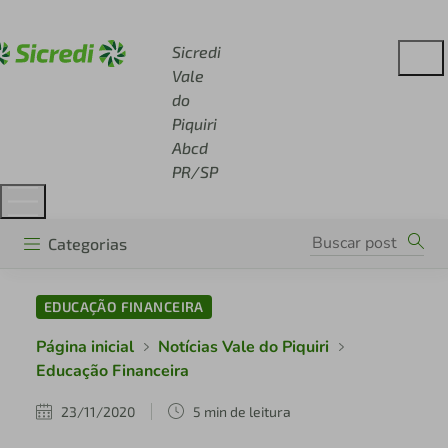
Acesse sicredi.com.br
Sicredi
Vale
do
Piquiri
Abcd
PR/SP
Categorias
EDUCAÇÃO FINANCEIRA
Página inicial
Notícias Vale do Piquiri
Educação Financeira
23/11/2020
5 min de leitura