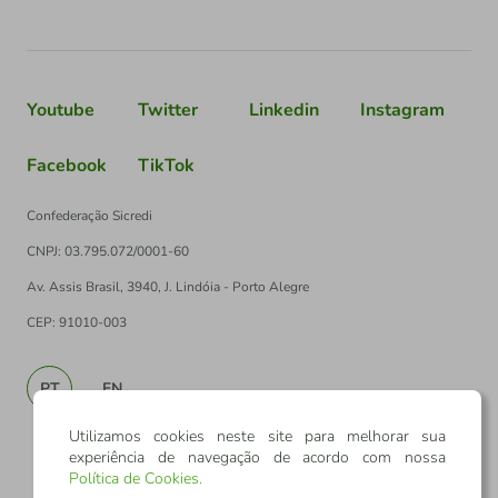
Youtube
Twitter
Linkedin
Instagram
Facebook
TikTok
Confederação Sicredi
CNPJ: 03.795.072/0001-60
Av. Assis Brasil, 3940, J. Lindóia - Porto Alegre
CEP: 91010-003
PT
EN
Utilizamos cookies neste site para melhorar sua
experiência de navegação de acordo com nossa
Política de Cookies
.