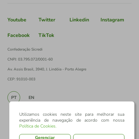
Youtube
Twitter
Linkedin
Instagram
Facebook
TikTok
Confederação Sicredi
CNPJ: 03.795.072/0001-60
Av. Assis Brasil, 3940, J. Lindóia - Porto Alegre
CEP: 91010-003
PT
EN
Utilizamos cookies neste site para melhorar sua
experiência de navegação de acordo com nossa
Política de Cookies
.
Gerenciar