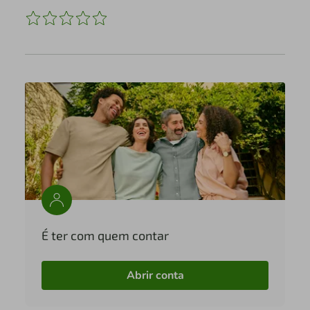
É ter com quem contar
Abrir conta