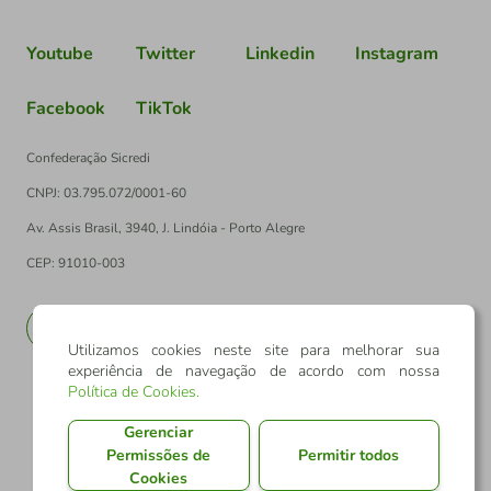
Youtube
Twitter
Linkedin
Instagram
Facebook
TikTok
Confederação Sicredi
CNPJ: 03.795.072/0001-60
Av. Assis Brasil, 3940, J. Lindóia - Porto Alegre
CEP: 91010-003
PT
EN
Utilizamos cookies neste site para melhorar sua
experiência de navegação de acordo com nossa
Política de Cookies
.
Gerenciar
Permissões de
Permitir todos
Cookies