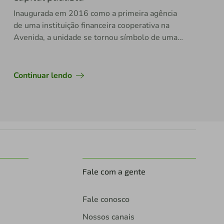
Inaugurada em 2016 como a primeira agência
de uma instituição financeira cooperativa na
Avenida, a unidade se tornou símbolo de uma
trajetória que hoje se renova nos bairros
paulistanos, com 16 aberturas nos últimos
meses
Continuar lendo
Fale com a gente
Fale conosco
Nossos canais