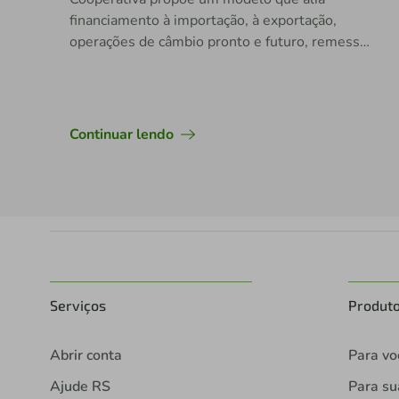
financiamento à importação, à exportação,
operações de câmbio pronto e futuro, remessas
internacionais e adiantamento sobre contratos
de câmbio, tudo com a consultoria de
especialistas
Continuar lendo
Serviços
Produt
Abrir conta
Para vo
Ajude RS
Para s