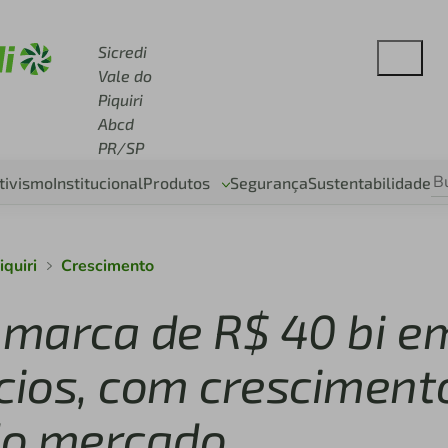
 sicredi.com.br
Sicredi
Vale do
Piquiri
Abcd
PR/SP
tivismo
Institucional
Produtos
Segurança
Sustentabilidade
iquiri
Crescimento
a marca de R$ 40 bi e
rcios, com cresciment
do mercado