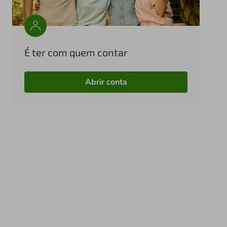
É ter com quem contar
Abrir conta