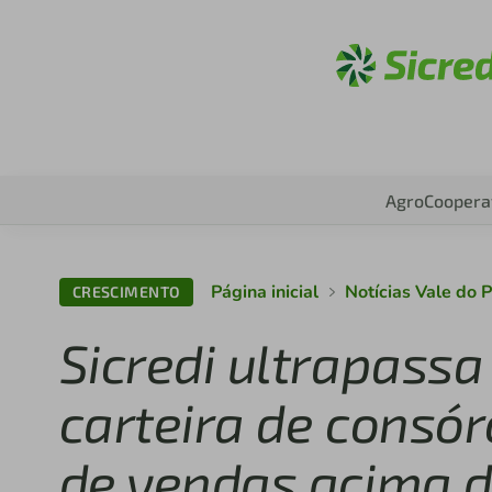
Acesse
Agro
Coopera
Página inicial
Notícias Vale do P
CRESCIMENTO
Sicredi ultrapass
carteira de consó
de vendas acima 