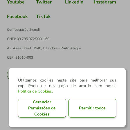
Youtube
Twitter
Linkedin
Instagram
Facebook
TikTok
Confederação Sicredi
CNPJ: 03.795.072/0001-60
Av. Assis Brasil, 3940, J. Lindóia - Porto Alegre
CEP: 91010-003
PT
EN
Utilizamos cookies neste site para melhorar sua
experiência de navegação de acordo com nossa
Política de Cookies
.
Gerenciar
Permissões de
Permitir todos
Cookies