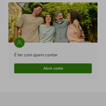
É ter com quem contar
Abrir conta