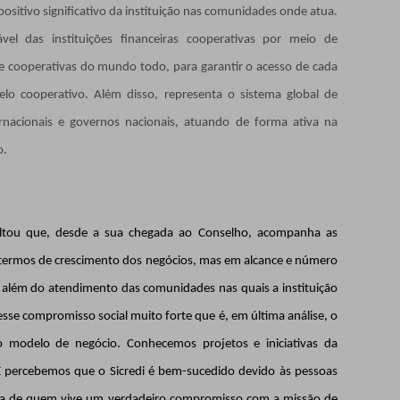
sitivo significativo da instituição nas comunidades onde atua.
 das instituições financeiras cooperativas por meio de
re cooperativas do mundo todo, para garantir o acesso de cada
lo cooperativo. Além disso, representa o sistema global de
ernacionais e governos nacionais, atuando de forma ativa na
o.
saltou que, desde a sua chegada ao Conselho, acompanha as
m termos de crescimento dos negócios, mas em alcance e número
 além do atendimento das comunidades nas quais a instituição
sse compromisso social muito forte que é, em última análise, o
o modelo de negócio. Conhecemos projetos e iniciativas da
 E percebemos que o Sicredi é bem-sucedido devido às pessoas
ia de quem vive um verdadeiro compromisso com a missão de