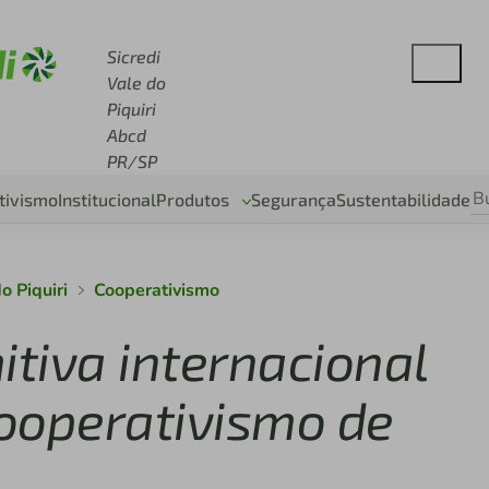
 sicredi.com.br
Sicredi
Vale do
Piquiri
Abcd
PR/SP
tivismo
Institucional
Produtos
Segurança
Sustentabilidade
o Piquiri
Cooperativismo
itiva internacional
ooperativismo de