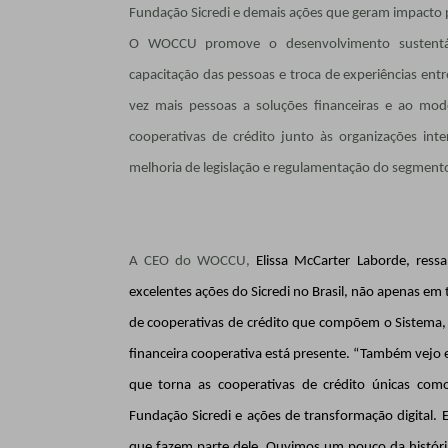
Fundação Sicredi e demais ações que geram impacto po
O WOCCU promove o desenvolvimento sustentável
capacitação das pessoas e troca de experiências ent
vez mais pessoas a soluções financeiras e ao mode
cooperativas de crédito junto às organizações int
melhoria de legislação e regulamentação do segment
A CEO do WOCCU,
Elissa McCarter Laborde, res
excelentes ações do Sicredi no Brasil, não apenas e
de cooperativas de crédito que compõem o Sistema,
financeira cooperativa está presente. “Também vejo e
que torna as cooperativas de crédito únicas com
Fundação Sicredi e ações de transformação digital.
que fazem parte dele. Ouvimos um pouco da histór