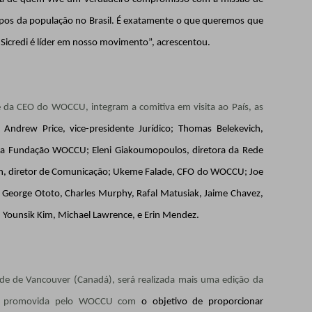
rupos da população no Brasil. É exatamente o que queremos que
Sicredi é líder em nosso movimento”, acrescentou.
 da CEO do WOCCU, integram a comitiva em visita ao País, as
; Andrew Price, vice-presidente Jurídico; Thomas Belekevich,
vo da Fundação WOCCU; Eleni Giakoumopoulos, diretora da Rede
n, diretor de Comunicação; Ukeme Falade, CFO do WOCCU; Joe
s George Ototo, Charles Murphy, Rafal Matusiak, Jaime Chavez,
r, Younsik Kim, Michael Lawrence, e Erin Mendez.
de de Vancouver (Canadá), será realizada mais uma edição da
to, promovida pelo WOCCU com
o objetivo de proporcionar