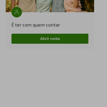
É ter com quem contar
Abrir conta