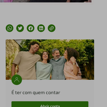
É ter com quem contar
Abrir conta